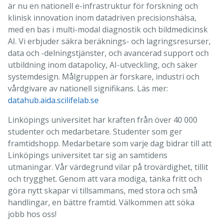
är nu en nationell e-infrastruktur för forskning och
klinisk innovation inom datadriven precisionshälsa,
med en bas i multi-modal diagnostik och bildmedicinsk
AI. Vi erbjuder säkra beräknings- och lagringsresurser,
data och -delningstjänster, och avancerad support och
utbildning inom datapolicy, AI-utveckling, och säker
systemdesign. Målgruppen är forskare, industri och
vårdgivare av nationell signifikans. Läs mer:
datahub.aida.scilifelab.se
Linköpings universitet har kraften från över 40 000
studenter och medarbetare. Studenter som ger
framtidshopp. Medarbetare som varje dag bidrar till att
Linköpings universitet tar sig an samtidens
utmaningar. Vår värdegrund vilar på trovärdighet, tillit
och trygghet. Genom att vara modiga, tänka fritt och
göra nytt skapar vi tillsammans, med stora och små
handlingar, en bättre framtid. Välkommen att söka
jobb hos oss!