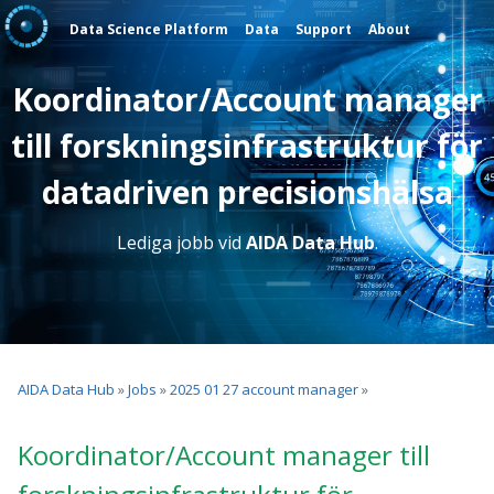
Data Science Platform
Data
Support
About
Koordinator/Account manager
till forskningsinfrastruktur för
datadriven precisionshälsa
Lediga jobb vid
AIDA Data Hub
.
AIDA Data Hub
»
Jobs
»
2025 01 27 account manager
»
Koordinator/Account manager till