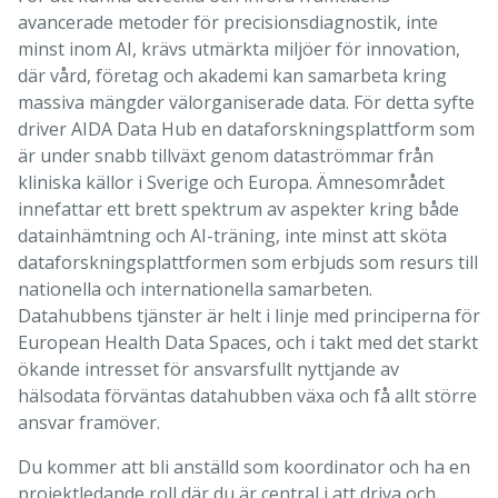
avancerade metoder för precisionsdiagnostik, inte
minst inom AI, krävs utmärkta miljöer för innovation,
där vård, företag och akademi kan samarbeta kring
massiva mängder välorganiserade data. För detta syfte
driver AIDA Data Hub en dataforskningsplattform som
är under snabb tillväxt genom dataströmmar från
kliniska källor i Sverige och Europa. Ämnesområdet
innefattar ett brett spektrum av aspekter kring både
datainhämtning och AI-träning, inte minst att sköta
dataforskningsplattformen som erbjuds som resurs till
nationella och internationella samarbeten.
Datahubbens tjänster är helt i linje med principerna för
European Health Data Spaces, och i takt med det starkt
ökande intresset för ansvarsfullt nyttjande av
hälsodata förväntas datahubben växa och få allt större
ansvar framöver.
Du kommer att bli anställd som koordinator och ha en
projektledande roll där du är central i att driva och