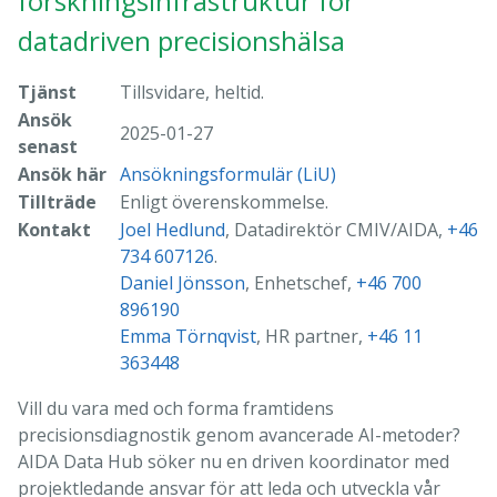
forskningsinfrastruktur för
datadriven precisionshälsa
Tjänst
Tillsvidare, heltid.
Ansök
2025-01-27
senast
Ansök här
Ansökningsformulär (LiU)
Tillträde
Enligt överenskommelse.
Kontakt
Joel Hedlund
, Datadirektör CMIV/AIDA,
+46
734 607126
.
Daniel Jönsson
, Enhetschef,
+46 700
896190
Emma Törnqvist
, HR partner,
+46 11
363448
Vill du vara med och forma framtidens
precisionsdiagnostik genom avancerade AI-metoder?
AIDA Data Hub söker nu en driven koordinator med
projektledande ansvar för att leda och utveckla vår