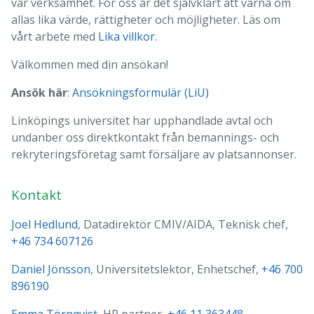
vår verksamhet. För oss är det självklart att värna om
allas lika värde, rättigheter och möjligheter. Läs om
vårt arbete med
Lika villkor
.
Välkommen med din ansökan!
Ansök här
:
Ansökningsformulär (LiU)
Linköpings universitet har upphandlade avtal och
undanber oss direktkontakt från bemannings- och
rekryteringsföretag samt försäljare av platsannonser.
Kontakt
Joel Hedlund
, Datadirektör CMIV/AIDA, Teknisk chef,
+46 734 607126
Daniel Jönsson
, Universitetslektor, Enhetschef,
+46 700
896190